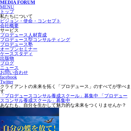
MEDIA FORUM
MENU
トップ
私たちについて
ビジョン・使命・コンセプト
会社概要
サービス
プロデュース人材育成
プロデュース型コンサルティング
プロデュース塾
オープンセミナー
ケーススタディ
出版物
ブログ
ニュース
お問い合わせ
facebook
Twitter
クライアントの未来を拓く「プロデュース」のすべてが学べま
す
「プロデュースコンサル養成スクール」募集中
「プロデュー
スコンサル養成スクール」募集中
あなたも、自分を生かして魅力的な未来をつくりませんか？