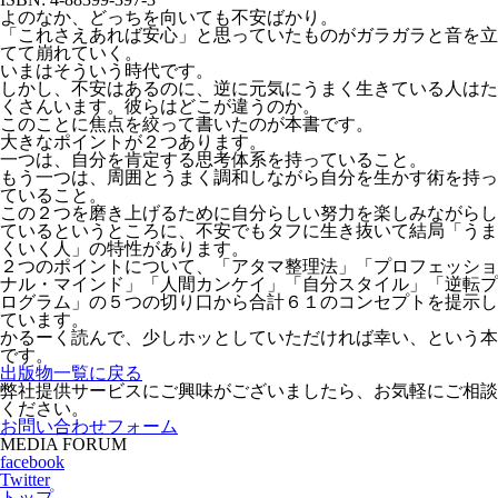
よのなか、どっちを向いても不安ばかり。
「これさえあれば安心」と思っていたものがガラガラと音を立
てて崩れていく。
いまはそういう時代です。
しかし、不安はあるのに、逆に元気にうまく生きている人はた
くさんいます。彼らはどこが違うのか。
このことに焦点を絞って書いたのが本書です。
大きなポイントが２つあります。
一つは、自分を肯定する思考体系を持っていること。
もう一つは、周囲とうまく調和しながら自分を生かす術を持っ
ていること。
この２つを磨き上げるために自分らしい努力を楽しみながらし
ているというところに、不安でもタフに生き抜いて結局「うま
くいく人」の特性があります。
２つのポイントについて、「アタマ整理法」「プロフェッショ
ナル・マインド」「人間カンケイ」「自分スタイル」「逆転プ
ログラム」の５つの切り口から合計６１のコンセプトを提示し
ています。
かるーく読んで、少しホッとしていただければ幸い、という本
です。
出版物一覧に戻る
弊社提供サービスにご興味がございましたら、お気軽にご相談
ください。
お問い合わせフォーム
MEDIA FORUM
facebook
Twitter
トップ