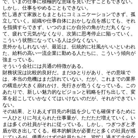
で、いまの仕事に積極的な意味を見いだすこともできない。
しかし、仕事をやめることもできない。
忙し過ぎて家族ともまともにコミュニケーションできず、孤
立していく。組織や仕事自体におかしな点を感じても、それ
を指摘すらできず、いつのまにか自分の角がただ丸くなっ
て、疲れて元気がなくなり、次第に思考停止に陥っていく。
こういう状態になっている人は少なくない。
意外かもしれないが、最近は、伝統的に社風がいいといわれ
た、給料の高い一流企業に勤める人たちに、こういう傾向が
強まっている。
そういう会社には共通の特徴がある。
財務状況は比較的良好だ。まだゆとりがあり、その意味で
は、本当の危機はまだ訪れていない。だが、これまでの業界
の構造が大きく崩れかけ、先行きが危うくなっている。この
あたりで、新しい魅力的なビジョンと戦略を打ち出して、変
革を起こしていかなくてはいけないのだが、それができてい
ない。
その結果、とりあえず目先の利益を少しでも確保するために
一人ひとりに与えられた仕事量が、ただただ増えていく。い
まは多くの社員がそれに従っている。しかし、つぎつぎと矛
盾が吹き出してくる。根本的解決が必要だと多くの社員が感
じているが、優秀なはずの社員たちは、皆忙し過ぎて十分な