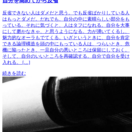
自分を高めてから反省
反省できない人はダメだと思う。でも反省ばかりしている人
はもっとダメだ。だれでも、自分の中に素晴らしい部分をも
っている。それに気づくと、人はタフになれる。自分を大事
にして磨かなきゃ、と思うようになる。力が湧いてくるし、
魅力的なオーラもでてくる。いざというときに、自分を肯定
できる論理構造を頭の中にもっている人は、つらいとき、危
機に陥ったとき、一旦自分の悪いところは保留にしておく。
そして、自分のいいところを再確認する。自分で自分を受け
入れる。 […]
続きを読む