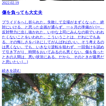
2022.02.19
傷を負っても大丈夫
プライドをへし折られた。失敗して立場がまずくなった。絶
対にいける、と思った企画が通らず、一ヶ月の準備がパー。
反対勢力に出し抜かれた。いやな上司にみんなの前でいわれ
たくないことをいわれた。こういうことは、だれにでもあ
る。その悔しさをバネにしてがんばればいい。そう考えるの
は悪くない。でも、いきなり逆転を狙わず、一回負けを認め
て引き下がり、時間をおいてみるのも悪くない。傷を負った
ときの人間は、悪い状況にある。だから、そのときが最悪だ
と思いたい […]
続きを読む