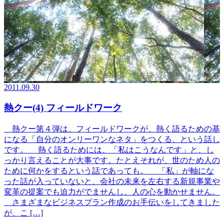
2011.09.30
熱クー(4) フィールドワーク
熱クー第４弾は、フィールドワークが、熱く語るための基
になる「自分のオンリーワンなネタ」をつくる、という話し
です。 熱く語るためには、「私はこうなんです」と、し
っかり言えることが大事です。たとえそれが、世のため人の
ために何かをするという話であっても。 「私」が軸にな
った話が入っていないと、会社の未来を左右する新規事業や
変革の提案でも迫力がでませんし、人の心を動かせません。
さまざまなビジネスプラン作成のお手伝いをしてきました
が、こ […]