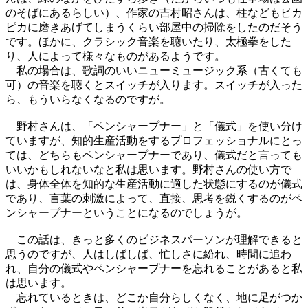
のそばにあるらしい）、作家の吉村昭さんは、柱などもピカ
ピカに磨きあげてしまうくらい部屋中の掃除をしたのだそう
です。ほかに、クラシック音楽を聴いたり、太極拳をした
り、人によって様々なものがあるようです。
私の場合は、歌詞のいいニューミュージック系（古くても
可）の音楽を聴くとスイッチが入ります。スイッチが入った
ら、もういらなくなるのですが。
野村さんは、「ペンシャープナー」と「儀式」を使い分け
ていますが、知的生産活動をするプロフェッショナルにとっ
ては、どちらもペンシャープナーであり、儀式だと言っても
いいかもしれないなと私は思います。野村さんの使い方で
は、身体全体を知的な生産活動に適した状態にするのが儀式
であり、言葉の刺激によって、直接、思考を鋭くするのがペ
ンシャープナーということになるのでしょうが。
この話は、きっと多くのビジネスパーソンが理解できると
思うのですが、人はしばしば、忙しさに紛れ、時間に追わ
れ、自分の儀式やペンシャープナーを忘れることがあると私
は思います。
忘れているときは、どこか自分らしくなく、地に足がつか