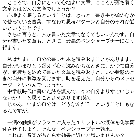
ところで、自分にとって心地よい文章、こころが落ち着く
文章とはどんな文章でしょうか？
心地よく感じるということは、きっと、書き手が頭のなか
で使っている言葉、すなわち思考パターンと自分のそれが近
いということです。
さらに言うと、人が書いた文章でなくてもいいんです。自
分が書いた文章も、ときに、最高のペンシャープナーになり
得ます。
私はたまに、自分の書いた本を読み返すことがあります。
自分がいまひとつ冴えず心も沈みがちなときに、かつて自分
が、気持ちを込めて書いた文章を読み返すと、いい状態のと
きの自分に刺激を受けます。時を超えた、自分からのメッセ
ージ、というんでしょうか。
中学校時代に書いた詩を読んで、今の自分よりすごいじゃ
ないか！ と思うことさえあります(笑)。
じゃあ、いまの自分は、どうなんだ？ ということにもな
るんですが。
一滴の触媒がフラスコに入った１リットルの液体を化学変
化させてしまう。そんな、ペンシャープナー効果。
これは、音楽がもたらす効果に近いと思いませんか？