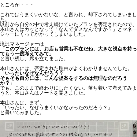
ところが・・・
これではうまくいかないな、と言われ、却下されてしまいまし
た。
以前から自分の中で考え続けていたプランを否定されたので、
本山さんはカッとなって「なんでダメなんですか？」とマネー
ジャーにくってかかってしまいました。
滝沢マネージャーは
「このプランには、お店も営業も不在だね、大きな視点を持っ
てもう一度考えてみて」
と言い残し、席を立ちました。
本山さんには、否定された理由がよくわかりませんでした。
「いったいなぜなんだろう？
そもそも自分には、こんな提案をするのは無理なのだろう
か？」
でも、このままで終わりにしたくない。落ち着いて考えてみよ
うと、本山さんはノートを開きました。
本山さんは、まず、
「いったい、なぜうまくいかなかったのだろう？」
と書いてみました。