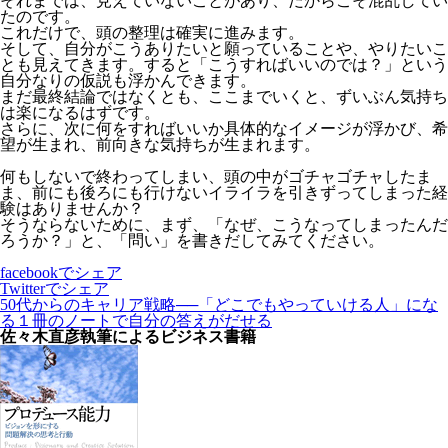
それまでは、見えていないことがあり、だからこそ混乱してい
たのです。
これだけで、頭の整理は確実に進みます。
そして、自分がこうありたいと願っていることや、やりたいこ
とも見えてきます。すると「こうすればいいのでは？」という
自分なりの仮説も浮かんできます。
まだ最終結論ではなくとも、ここまでいくと、ずいぶん気持ち
は楽になるはずです。
さらに、次に何をすればいいか具体的なイメージが浮かび、希
望が生まれ、前向きな気持ちが生まれます。
何もしないで終わってしまい、頭の中がゴチャゴチャしたま
ま、前にも後ろにも行けないイライラを引きずってしまった経
験はありませんか？
そうならないために、まず、「なぜ、こうなってしまったんだ
ろうか？」と、「問い」を書きだしてみてください。
facebook
でシェア
Twitter
でシェア
50代からのキャリア戦略──「どこでもやっていける人」にな
る
１冊のノートで自分の答えがだせる
佐々木直彦執筆による
ビジネス書籍