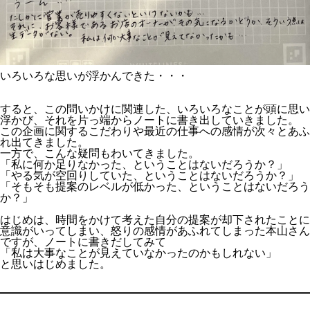
いろいろな思いが浮かんできた・・・
すると、この問いかけに関連した、いろいろなことが頭に思い
浮かび、それを片っ端からノートに書き出していきました。
この企画に関するこだわりや最近の仕事への感情が次々とあふ
れ出てきました。
一方で、こんな疑問もわいてきました。
「私に何か足りなかった、ということはないだろうか？」
「やる気が空回りしていた、ということはないだろうか？」
「そもそも提案のレベルが低かった、ということはないだろう
か？」
はじめは、時間をかけて考えた自分の提案が却下されたことに
意識がいってしまい、怒りの感情があふれてしまった本山さん
ですが、ノートに書きだしてみて
「私は大事なことが見えていなかったのかもしれない」
と思いはじめました。