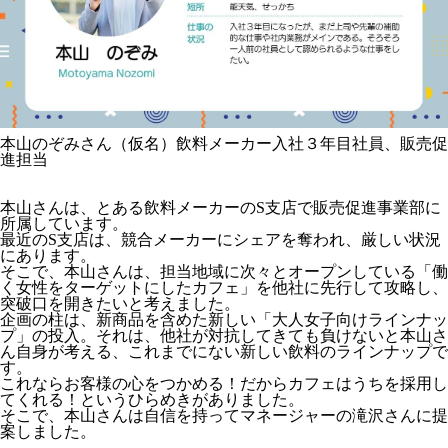
本山のぞみさん（仮名）飲料メーカー入社３年目社員、販売促
進担当
本山さんは、とある飲料メーカーのS支店で販売促進事業部に
所属しています。
最近のS支店は、競合メーカーにシェアを奪われ、厳しい状況
にあります。
そこで、本山さんは、担当地域に次々とオープンしている「働
く女性をターゲットにしたカフェ」を他社に先行して攻略し、
突破口を開きたいと考えました。
企画の柱は、新商品を含めた新しい「大人女子向けラインナッ
プ」の投入。それは、他社が対抗してきても負けないと本山さ
ん自身が考える、これまでにない新しい飲料のラインナップで
す。
これならお客様の心をつかめる！だからカフェはうちを採用し
てくれる！というひらめきがありました。
そこで、本山さんは自信を持ってマネージャーの滝沢さんに提
案しました。