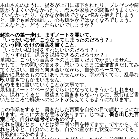
本山さんのように、提案が上司に却下されたり、プレゼンや商
談がうまくいかなかったり、恋人や家族との関係がうまくいっ
ていなかったり、なかなか解決できない悩みを抱えてしまう
と、誰でも頭が混乱し、心も穏やかではなくなるでしょう。
こんなとき、どうしたらいいでしょうか？
解決への第一歩は、まずノートを開いて、
「いったいなぜ、こうなってしまったのだろう？」
という問いかけの言葉を書くこと。
「いったい私は何をすればいいのだろう？」
「どうすれば、課長を説得できるのだろうか？」
単純に、こういう言葉をそのまま書くだけでかまいません。
そして、その問いの答えを、思いつくままに全部書きだしてみ
てください。自分と向き合いながら、自分のペースで。
誰かに見せるものではありませんから、字が汚くても、乱暴な
殴り書きでもかまいません。
心のままに書いていくことが大事です。
最初はノート２ページ分ぐらいになってしまうかもしれませ
ん。慣れてくると、最後まで書ききらないうちに、数行ほど書
いたところで解決へのヒントが見えてくるようになります。
この作業をすると、書きだした言葉を自分の目で読むことにな
ります。そこに大きな意味があります。じつは、
書き出した言
葉こそ、自分の思考そのものです。
それを読むとき、ひとは第三者の目を持てます。ですから、そ
れを見ると、自分のことも、自分の置かれた状況についても、
客観的につかめます。