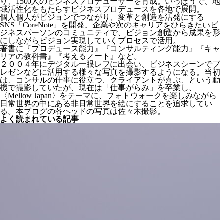
り、1500人のビジネスプロデューサーを育成。いっぽうで、地
域活性化をもたらすビジネスプロデュースを各地で展開。
個人個人がビジョンでつながり、変革と創造を活発にする
SNS「CoreNote」を開発。企業や次のキャリアをひらきたいビ
ジネスパーソンのコミュニティで、ビジョン創造から成果を形
にしながらビジョン実現していくプロセスで活用。
著書に『プロデュース能力』『コンサルティング能力』『キャ
リアの教科書』『考えるノート』など。
２００４年にデジタル一眼レフに出会い、ビジネスシーンでプ
レゼンなどに活用する様々な写真を撮影するようになる。当初
は、コンサルの仕事に役立つ、クライアントが喜ぶ、という動
機で撮影していたが、現在は「仕事がらみ」を卒業し、
〈Mellow Japan〉をテーマに、フォトウォークを楽しみながら
日常世界の中にある非日常世界を絵にすることを追求してい
る。本ブログの各ヘッドの写真は佐々木撮影。
よく読まれている記事