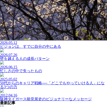
2026.05.12
ビジョンは、すでに自分の中にある
2026.07.26
壁を越える人の成長パターン
2026.06.15
忙しさの中で失ったもの
2025.05.02
50代からのキャリア戦略──「どこでもやっていける人」にな
る3つの力
2012.04.16
阪神タイガース能見篤史のビジョナリーなメッセージ
最新記事